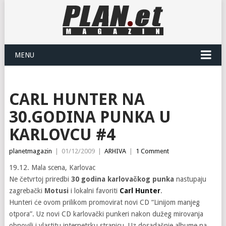
MENU
CARL HUNTER NA
30.GODINA PUNKA U
KARLOVCU #4
planetmagazin
|
01/12/2009
|
ARHIVA
|
1 Comment
19.12. Mala scena, Karlovac
Ne četvrtoj priredbi
30 godina karlovačkog punka
nastupaju
zagrebački
Motusi
i lokalni favoriti
Carl Hunter
.
Hunteri će ovom prilikom promovirat novi CD “Linijom manjeg
otpora”. Uz novi CD karlovački punkeri nakon dužeg mirovanja
obnovili i vlastitu internetsku stranicu. Uz dosadašnje albume na