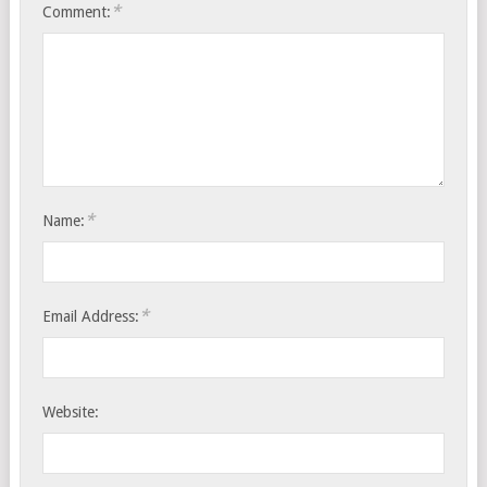
*
Comment:
*
Name:
*
Email Address:
Website: