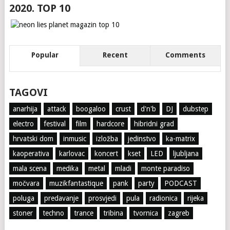
2020. TOP 10
Popular
Recent
Comments
TAGOVI
anarhija
attack
boogaloo
crust
d'n'b
DJ
dubstep
electro
festival
film
hardcore
hibridni grad
hrvatski dom
inmusic
izložba
jedinstvo
ka-matrix
kaoperativa
karlovac
koncert
kset
LED
ljubljana
mala scena
medika
metal
mladi
monte paradiso
močvara
muzikfantastique
pank
party
PODCAST
poluga
predavanje
prosvjedi
pula
radionica
rijeka
stoner
techno
trance
tribina
tvornica
zagreb