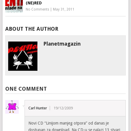
(NE)RED
No Comments
|
May 31, 2011
ABOUT THE AUTHOR
Planetmagazin
ONE COMMENT
Carl Hunter
19/12/2009
Novi CD “Linijom manjeg otpora” od danas je
dostupan za download. Na CD-u se nalazi 13 stvari