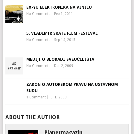
EX-YU ELEKTRONIKA NA VINILU
No Comments
|
Feb 1, 2011
5. VLADIMIR SKATE FILM FESTIVAL
No Comments
|
Sep 14, 2015
MEDIJI O BLOKADI SVEUČILIŠTA
No Comments
|
Dec 2, 2009
ZAKON O AUTORSKOM PRAVU NA USTAVNOM
SUDU
1 Comment
|
Jul 1, 2009
ABOUT THE AUTHOR
Planetmagazin