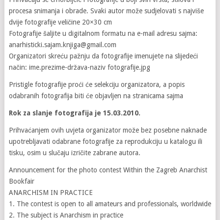
procesa snimanja i obrade. Svaki autor može sudjelovati s najviše
dvije fotografije veličine 20×30 cm
Fotografije šaljite u digitalnom formatu na e-mail adresu sajma:
anarhisticki.sajam.knjiga@gmail.com
Organizatori skreću pažnju da fotografije imenujete na slijedeći
način: ime.prezime-država-naziv fotografije.jpg
Pristigle fotografije proći će selekciju organizatora, a popis
odabranih fotografija biti će objavljen na stranicama sajma
Rok za slanje fotografija je 15.03.2010.
Prihvaćanjem ovih uvjeta organizator može bez posebne naknade
upotrebljavati odabrane fotografije za reprodukciju u katalogu ili
tisku, osim u slučaju izričite zabrane autora.
Announcement for the photo contest Within the Zagreb Anarchist
Bookfair
ANARCHISM IN PRACTICE
1. The contest is open to all amateurs and professionals, worldwide
2. The subject is Anarchism in practice