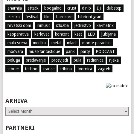
anarhija
attack
boogaloo
crust
d'n'b
DJ
dubstep
electro
festival
film
hardcore
hibridni grad
hrvatski dom
inmusic
izložba
jedinstvo
ka-matrix
kaoperativa
karlovac
koncert
kset
LED
ljubljana
mala scena
medika
metal
mladi
monte paradiso
močvara
muzikfantastique
pank
party
PODCAST
poluga
predavanje
prosvjedi
pula
radionica
rijeka
stoner
techno
trance
tribina
tvornica
zagreb
ARHIVA
ARHIVA
PARTNERI