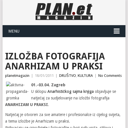
MENU
IZLOŽBA FOTOGRAFIJA
ANARHIZAM U PRAKSI
planetmagazin
|
18/01/2011
|
DRUŠTVO
,
KULTURA
|
No Comments
01.-03.04. Zagreb
U sklopu
Anarhističkog sajma knjiga
objavljuje se
natječaj za sudjelovanje na izložbi fotografija
ANARHIZAM U PRAKSI
.
Natječaj je otvoren za sve amatere i profesionalce iz cijelog svijeta,
a tema izložbe je Anarhizam u praksi.
Prihvaćaju se crno/bijele i fotografije u boji svih vrsta, stilova i